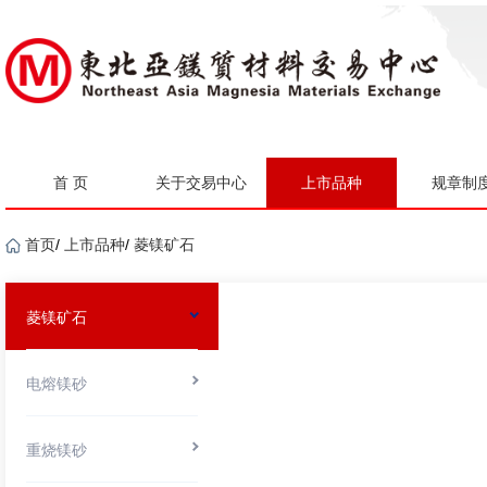
首 页
关于交易中心
上市品种
规章制
首页
/
上市品种
/
菱镁矿石
菱镁矿石
电熔镁砂
重烧镁砂