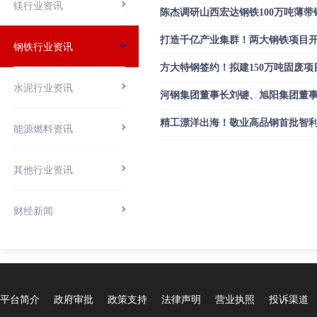
镁行业资讯
陈杰调研山西宏达钢铁100万吨薄带
打造千亿产业集群！两大钢铁项目
钢铁行业资讯
方大特钢签约！拟建150万吨固废项
水泥行业资讯
河钢集团董事长刘键、旭阳集团董
精工漂洋出海！敬业高品钢首批智
能源燃料资讯
其他行业资讯
财经新闻
平台简介
政府审批
政策支持
法律声明
营业执照
投诉渠道